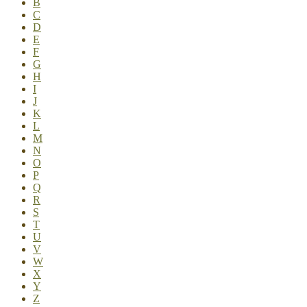
B
C
D
E
F
G
H
I
J
K
L
M
N
O
P
Q
R
S
T
U
V
W
X
Y
Z