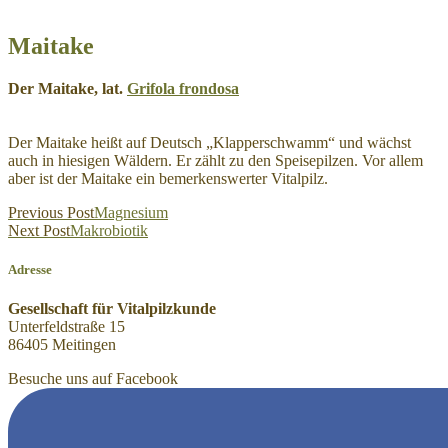
Maitake
Der Maitake, lat.
Grifola frondosa
Der Maitake heißt auf Deutsch „Klapperschwamm“ und wächst
auch in hiesigen Wäldern. Er zählt zu den Speisepilzen. Vor allem
aber ist der Maitake ein bemerkenswerter Vitalpilz.
Beitragsnavigation
Previous Post
Magnesium
Next Post
Makrobiotik
Adresse
Gesellschaft für Vitalpilzkunde
Unterfeldstraße 15
86405 Meitingen
Besuche uns auf Facebook