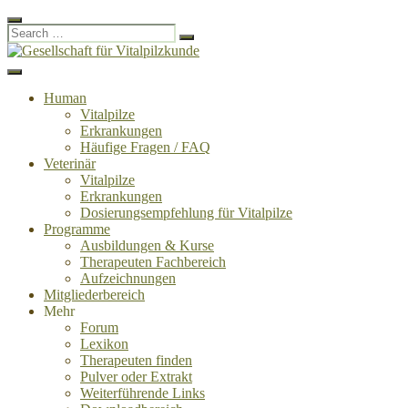
Close
Search
Search
Search
for:
Skip
to
Menu
Gesellschaft für Vitalpilzkunde
WOHLFÜHLEN UND GESUND LEBEN MIT VITALPILZEN
content
Human
Vitalpilze
Erkrankungen
Häufige Fragen / FAQ
Veterinär
Vitalpilze
Erkrankungen
Dosierungsempfehlung für Vitalpilze
Programme
Ausbildungen & Kurse
Therapeuten Fachbereich
Aufzeichnungen
Mitglieder­bereich
Mehr
Forum
Lexikon
Therapeuten finden
Pulver oder Extrakt
Weiterführende Links