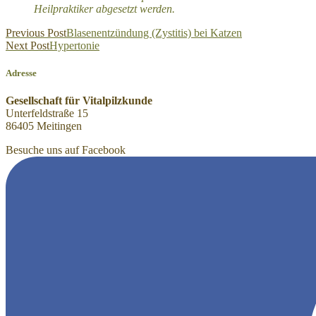
Heilpraktiker abgesetzt werden.
Beitragsnavigation
Previous Post
Blasenentzündung (Zystitis) bei Katzen
Next Post
Hypertonie
Adresse
Gesellschaft für Vitalpilzkunde
Unterfeldstraße 15
86405 Meitingen
Besuche uns auf Facebook