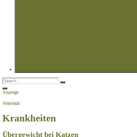
Search
Search
for:
Open
Anzeige
Search
Veterinär
Krankheiten
Übergewicht bei Katzen