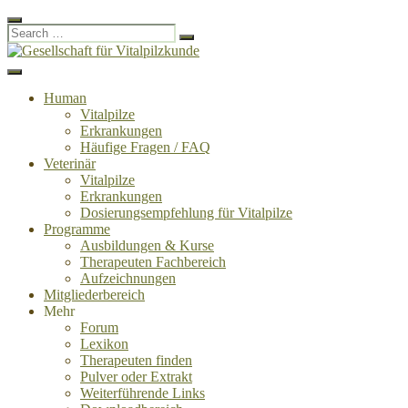
Close
Search
Search
Search
for:
Skip
to
Menu
Gesellschaft für Vitalpilzkunde
WOHLFÜHLEN UND GESUND LEBEN MIT VITALPILZEN
content
Human
Vitalpilze
Erkrankungen
Häufige Fragen / FAQ
Veterinär
Vitalpilze
Erkrankungen
Dosierungsempfehlung für Vitalpilze
Programme
Ausbildungen & Kurse
Therapeuten Fachbereich
Aufzeichnungen
Mitglieder­bereich
Mehr
Forum
Lexikon
Therapeuten finden
Pulver oder Extrakt
Weiterführende Links